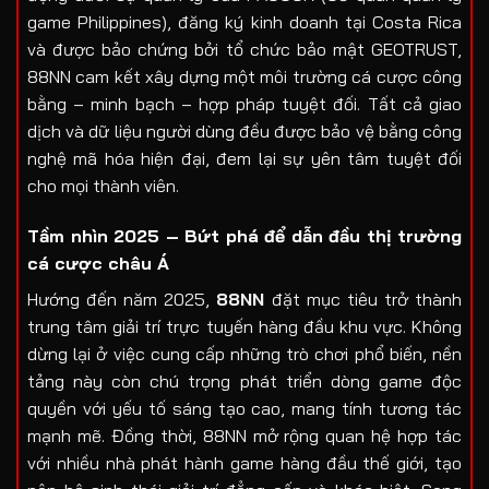
game Philippines), đăng ký kinh doanh tại Costa Rica
và được bảo chứng bởi tổ chức bảo mật GEOTRUST,
88NN cam kết xây dựng một môi trường cá cược công
bằng – minh bạch – hợp pháp tuyệt đối. Tất cả giao
dịch và dữ liệu người dùng đều được bảo vệ bằng công
nghệ mã hóa hiện đại, đem lại sự yên tâm tuyệt đối
cho mọi thành viên.
Tầm nhìn 2025 – Bứt phá để dẫn đầu thị trường
cá cược châu Á
Hướng đến năm 2025,
88NN
đặt mục tiêu trở thành
trung tâm giải trí trực tuyến hàng đầu khu vực. Không
dừng lại ở việc cung cấp những trò chơi phổ biến, nền
tảng này còn chú trọng phát triển dòng game độc
quyền với yếu tố sáng tạo cao, mang tính tương tác
mạnh mẽ. Đồng thời, 88NN mở rộng quan hệ hợp tác
với nhiều nhà phát hành game hàng đầu thế giới, tạo