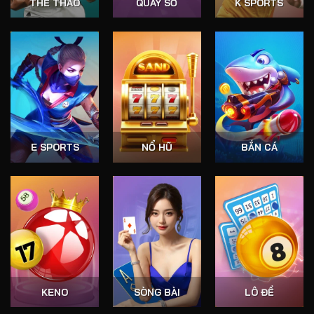
THỂ THAO
QUAY SỐ
K SPORTS
E SPORTS
NỔ HŨ
BẮN CÁ
KENO
SÒNG BÀI
LÔ ĐỀ