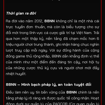
Thời gian ra đời
Ra đời vào năm 2012,
88NN
không chỉ là một nhà cái
trực tuyến đơn thuần, mà còn là biểu tượng cho sự
đổi mới trong lĩnh vực cá cược giải trí tại Việt Nam. Trải
qua hơn một thập kỷ, nền tảng đã chạm mốc hơn 6
triệu người chơi trung thành, ghi nhận hàng chục nghìn
lượt truy cập mỗi ngày. Với sự đồng hành của cộng
đồng game thủ rộng khắp, 88NN dần khẳng định vị thế
của mình như một điểm đến đáng tin cậy, nơi hội tụ
của những cược thủ kỳ cựu và người chơi mới đầy
nhiệt huyết.
88NN – Minh bạch pháp lý, an toàn tuyệt đối
Điều làm nên uy tín bền vững của
88NN
chính là nền
tảng pháp lý rõ ràng và được quốc tế công nhận. Hoạt
động dưới sự quản lý của PAGCOR (Cơ quan quản lý