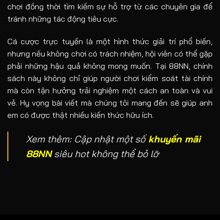
chơi đồng thời tìm kiếm sự hỗ trợ từ các chuyên gia để
tránh những tác động tiêu cực.
Cá cược trực tuyến là một hình thức giải trí phổ biến,
nhưng nếu không chơi có trách nhiệm, hội viên có thể gặp
phải những hậu quả không mong muốn. Tại 88NN, chính
sách này không chỉ giúp người chơi kiểm soát tài chính
mà còn tận hưởng trải nghiệm một cách an toàn và vui
vẻ. Hy vọng bài viết mà chúng tôi mang đến sẽ giúp anh
em có được thật nhiều kiến thức hữu ích.
Xem thêm: Cập nhật một số
khuyến mãi
88NN
siêu hot không thể bỏ lỡ