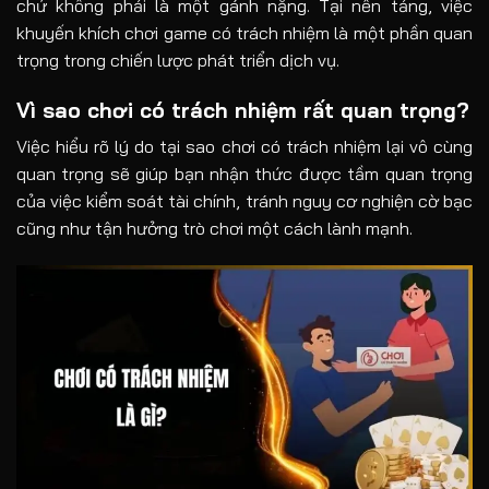
chứ không phải là một gánh nặng. Tại nền tảng, việc
khuyến khích chơi game có trách nhiệm là một phần quan
trọng trong chiến lược phát triển dịch vụ.
Vì sao chơi có trách nhiệm rất quan trọng?
Việc hiểu rõ lý do tại sao chơi có trách nhiệm lại vô cùng
quan trọng sẽ giúp bạn nhận thức được tầm quan trọng
của việc kiểm soát tài chính, tránh nguy cơ nghiện cờ bạc
cũng như tận hưởng trò chơi một cách lành mạnh.