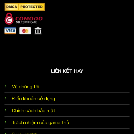
LIÊN KẾT HAY
Về chúng tôi
Điều khoản sử dụng
Chính sách bảo mật
Trách nhiệm của game thủ