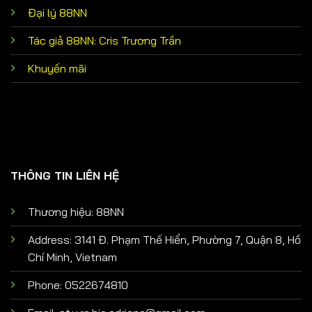
Đại lý 88NN
Tác giả 88NN: Cris Trương Trần
Khuyến mãi
THÔNG TIN LIÊN HỆ
Thương hiệu: 88NN
Address:
3141 Đ. Phạm Thế Hiển, Phường 7, Quận 8, Hồ
Chí Minh, Vietnam
Phone: 0522674810