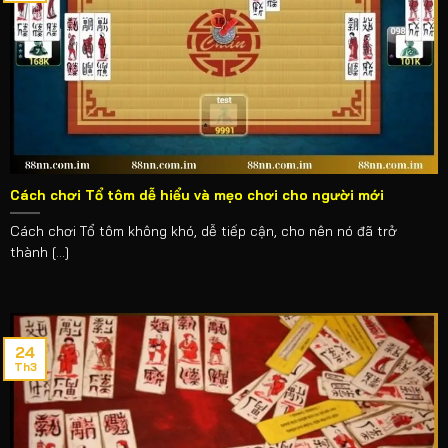
Cách chơi Tổ tôm dễ hiểu và mẹo chơi cho người mới
Cách chơi Tổ tôm không khó, dễ tiếp cận, cho nên nó đã trở
thành [...]
24
Th3