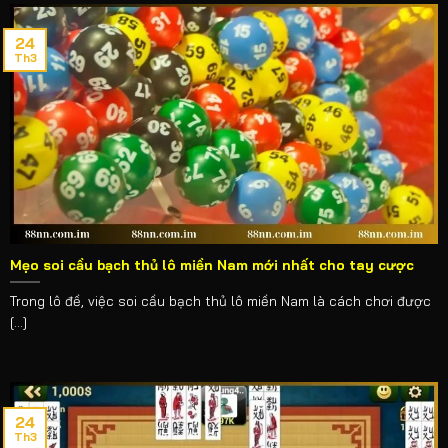
24
Th3
Mẹo soi cầu bạch thủ lô miền Nam mới nhất cho tay cược
Trong lô đề, việc soi cầu bạch thủ lô miền Nam là cách chơi được
[...]
24
Th3