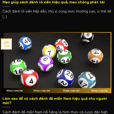
Mẹo giúp cách đánh lô xiên hiệu quả, mau chóng phát tài
Cách đánh lô xiên hấp dẫn, thú vị cùng mức thưởng cao, vì thế đã
[...]
24
Th3
Làm sao để có cách đánh đề miền Nam hiệu quả cho người
mới?
Cách đánh đề miền Nam nổi tiếng là hình thức cá cược đặc biệt