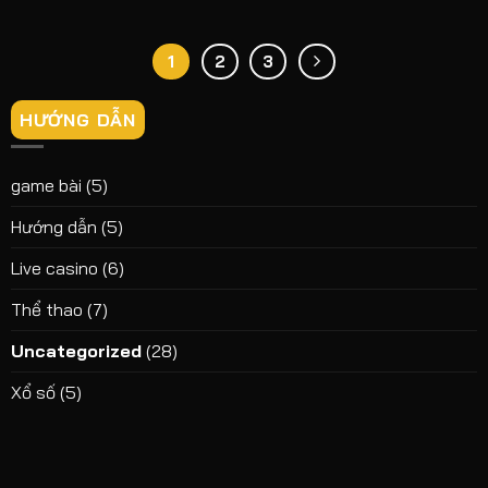
1
2
3
HƯỚNG DẪN
game bài
(5)
Hướng dẫn
(5)
Live casino
(6)
Thể thao
(7)
Uncategorized
(28)
Xổ số
(5)