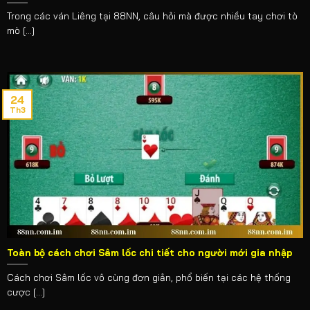
Trong các ván Liêng tại 88NN, câu hỏi mà được nhiều tay chơi tò
mò [...]
24
Th3
Toàn bộ cách chơi Sâm lốc chi tiết cho người mới gia nhập
Cách chơi Sâm lốc vô cùng đơn giản, phổ biến tại các hệ thống
cược [...]