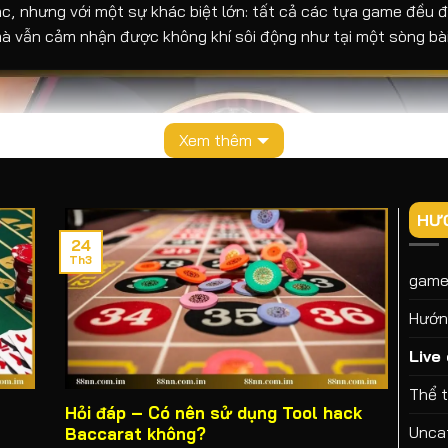
hác, nhưng với một sự khác biệt lớn: tất cả các tựa game đều đ
mà vẫn cảm nhận được không khí sôi động như tại một sòng bài
Xem thêm
HƯ
24
Th3
game
Hướn
Live
Thể 
t
Hỏi đáp – Có nên sử dụng Tool hack
Unca
Baccarat không?