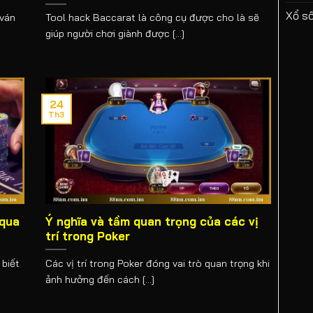
Xổ s
 ván
Tool hack Baccarat là công cụ được cho là sẽ
giúp người chơi giành được [...]
Thế nào là Live casino 88NN?
24
ến để truyền hình ảnh chất lượng cao từ các sòng bài thực t
Th3
aler qua video, giống như việc tham gia trò chơi trong môi 
định, giúp anh em trải nghiệm mượt mà, không bị gián đoạn.
 casino 88NN
nh game casino uy tín, mang đến một loạt các siêu phẩm đa d
 qua
Ý nghĩa và tầm quan trọng của các vị
.
trí trong Poker
 biết
Các vị trí trong Poker đóng vai trò quan trọng khi
ảnh hưởng đến cách [...]