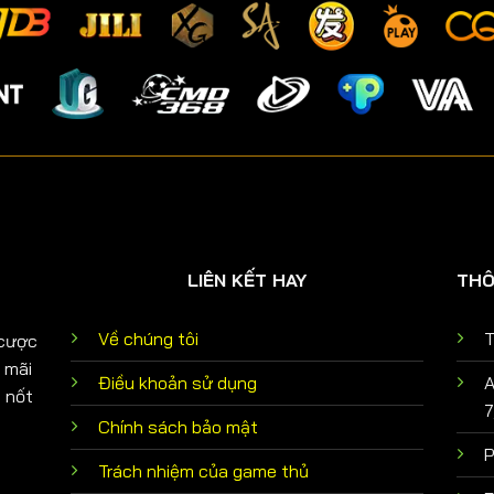
nổi tiếng trong ngành công nghiệp game casino trực tuyến. C
uyên nghiệp và chất lượng phát sóng tuyệt vời. EVO cung 
c với tỷ lệ trả thưởng cao.
trong thế giới Live casino 88NN. Với các thể loại đa dạng, b
uyến với tỷ lệ cược hấp dẫn. Hội viên sẽ có cơ hội tương tác
ầy kịch tính.
LIÊN KẾT HAY
THÔ
ino trực tuyến như baccarat, roulette, blackjack hay các 
Về chúng tôi
T
 cược
 cho cộng đồng bet thủ, giúp tăng cơ hội chiến thắng. Các de
 mãi
Điều khoản sử dụng
A
 thiện và chuyên nghiệp.
t nốt
7
Chính sách bảo mật
ủa hai nhà cung cấp game bài hot hit là BG Live Casino, SA Li
P
ô số tựa game siêu hot.
Trách nhiệm của game thủ