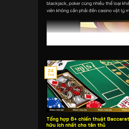
blackjack, poker cùng nhiều thể loại k
viên không cần phải đến casino vật lý 
24
Th3
Tổng hợp 8+ chiến thuật Baccara
hữu ích nhất cho tân thủ