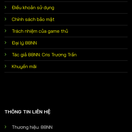
Điều khoản sử dụng
Chính sách bảo mật
Trách nhiệm của game thủ
Đại lý 88NN
Tác giả 88NN: Cris Trương Trần
Khuyến mãi
THÔNG TIN LIÊN HỆ
Thương hiệu: 88NN