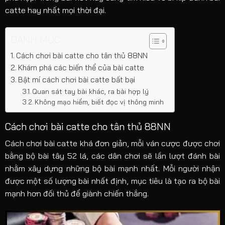
catte hay nhất mọi thời đại.
DANH MỤC
Cách chơi bài catte cho tân thủ 88NN
Khám phá các biến thể của bài catte
Bật mí cách chơi bài catte bất bại
Quan sát tay bài khác, ra bài hợp lý
Không mạo hiểm, biết đọc vị thông minh
Cách chơi bài catte cho tân thủ 88NN
Cách chơi bài catte khá đơn giản, mỗi ván cược được chơi
bằng bộ bài tây 52 lá, các dân chơi sẽ lần lượt đánh bài
nhằm xây dựng những bộ bài mạnh nhất. Mỗi người nhận
được một số lượng bài nhất định, mục tiêu là tạo ra bộ bài
mạnh hơn đối thủ để giành chiến thắng.