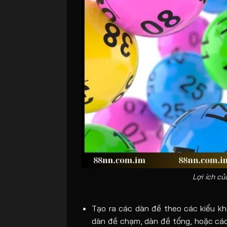
Lợi ích củ
Tạo ra các dàn đề theo các kiểu 
dàn đề chạm, dàn đề tổng, hoặc các