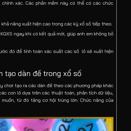
, chính xác. Các phần mềm này có thể có các chức
khả năng xuất hiện cao trong các kỳ xổ số tiếp theo.
KQXS ngay khi có kết quả mới, giúp anh em không bỏ
ước đó để tính toán xác suất các số lô sẽ xuất hiện
tạo dàn đề trong xổ số
ay chơi tạo ra các dàn đề theo các phương pháp khác
ác con lô dựa trên các thuật toán, phân tích dữ liệu,
 muốn, từ đó tăng cơ hội trúng lớn. Chức năng của