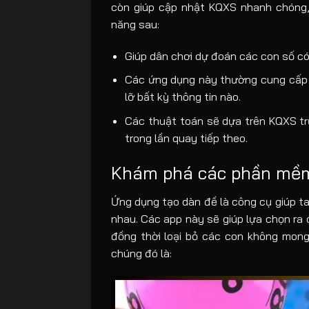
còn giúp cập nhật KQXS nhanh chóng
năng sau:
Giúp dân chơi dự đoán các con số có 
Các ứng dụng này thường cung cấp 
lỡ bất kỳ thông tin nào.
Các thuật toán sẽ dựa trên KQXS tr
trong lần quay tiếp theo.
Khám phá các phần mềm 
Ứng dụng tạo dàn đề là công cụ giúp t
nhau. Các app này sẽ giúp lựa chọn ra c
đồng thời loại bỏ các con không mong
chúng đó là: