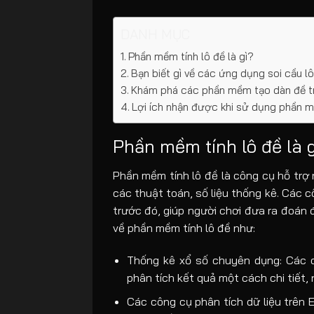
DANH MỤC
Phần mềm tính lô đề là gì?
Bạn biết gì về các ứng dụng soi cầu l
Khám phá các phần mềm tạo dàn đề t
Lợi ích nhận được khi sử dụng phần m
Phần mềm tính lô đề là g
Phần mềm tính lô đề là công cụ hỗ trợ 
các thuật toán, số liệu thống kê. Các c
trước đó, giúp người chơi đưa ra đoán 
về phần mềm tính lô đề như:
Thống kê xổ số chuyên dụng: Các 
phân tích kết quả một cách chi tiết,
Các công cụ phân tích dữ liệu trên 