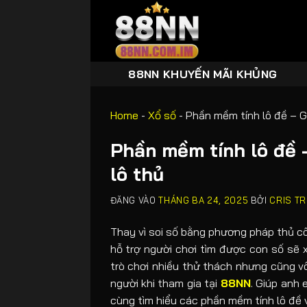
88NN KHUYẾN MÃI KHỦNG
Home
-
Xổ số
-
Phần mềm tính lô đề – Gi
Phần mềm tính lô đề –
lô thủ
ĐĂNG VÀO
THÁNG BA 24, 2025
BỞI
CRIS T
Thay vì soi số bằng phương pháp thủ c
hỗ trợ người chơi tìm được con số sẽ 
trò chơi nhiều thử thách nhưng cũng v
người khi tham gia tại
88NN
. Giúp anh 
cùng tìm hiểu các phần mềm tính lô đề 