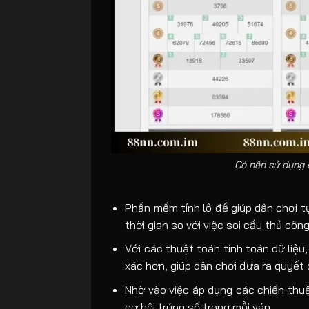
Có nên sử dụng 
Phần mềm tính lô đề giúp dân chơi t
thời gian so với việc soi cầu thủ công
Với các thuật toán tính toán dữ liệu
xác hơn, giúp dân chơi đưa ra quyết 
Nhờ vào việc áp dụng các chiến thuậ
cơ hội trúng số trong mỗi ván.