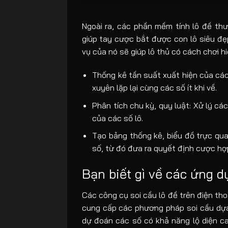
Ngoài ra, các phần mềm tính lô đề thư
giúp tay cược bắt được con lô siêu đẹ
vụ của nó sẽ giúp lô thủ có cách chơi hi
Thống kê tần suất xuất hiện của các
xuyên lặp lại cùng các số ít khi về.
Phân tích chu kỳ, quy luật: Xử lý các
của các số lô.
Tạo bảng thống kê, biểu đồ trực qua
số, từ đó đưa ra quyết định cược hợp
Bạn biết gì về các ứng d
Các công cụ soi cầu lô đề trên điện th
cung cấp các phương pháp soi cầu dựa 
dự đoán các số có khả năng lộ diện ca