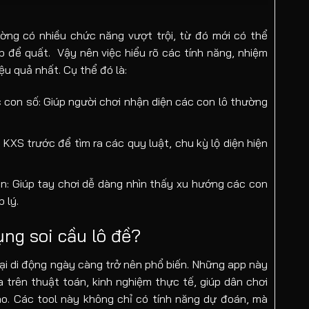
ờng có nhiều chức năng vượt trội, từ đó mới có thể
p để quất. Vậy nên việc hiểu rõ các tính năng, nhiệm
ệu quả nhất. Cụ thể đó là:
 con số: Giúp người chơi nhận diện các con lô thường
 KXS trước để tìm ra các quy luật, chu kỳ lộ diện hiện
n: Giúp tay chơi dễ dàng nhìn thấy xu hướng các con
 lý.
ụng soi cầu lô đề?
oại di động ngày càng trở nên phổ biến. Những app này
trên thuật toán, kinh nghiệm thực tế, giúp dân chơi
o. Các tool này không chỉ có tính năng dự đoán, mà