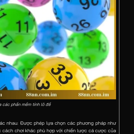
a các phần mềm tính lô đề
khác nhau: Được phép lựa chọn các phương pháp như
 cách chơi khác phù hợp với chiến lược cá cược của