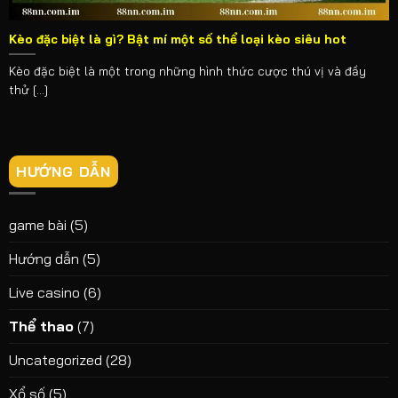
chi tiết các ưu điểm nổi bật của sảnh cược hot hit này
Kèo đặc biệt là gì? Bật mí một số thể loại kèo siêu hot
nhé.
Kèo đặc biệt là một trong những hình thức cược thú vị và đầy
thử [...]
HƯỚNG DẪN
game bài
(5)
Hướng dẫn
(5)
Live casino
(6)
Ưu điểm khi tham gia cá cược tại 88NN
Thể thao
(7)
Tỷ lệ cược hấp dẫn: 88NN cung cấp các tỷ lệ cược cạnh
Uncategorized
(28)
tranh, giúp tay chơi có thêm cơ hội thắng lớn.
Xổ số
(5)