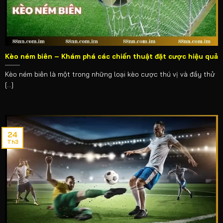
Nạp tiền vào tài khoản: Sau khi đăng nhập, bạn cần nạp
tiền vào tài khoản của mình để bắt đầu tham gia cá cược.
88NN hỗ trợ nhiều phương thức thanh toán như chuyển
Kèo ném biên – Khám phá các chiến thuật đặt cược hiệu quả
khoản ngân hàng, ví điện tử hoặc tiền điện tử.
Kèo ném biên là một trong những loại kèo cược thú vị và đầy thử
Chọn môn thể thao hay giải đấu: Sau khi nạp tiền, cược
[...]
thủ có thể chọn môn thể thao mà mình yêu thích, từ
bóng đá, bóng rổ cho đến tennis và các môn thể thao
khác.
Chọn kèo và đặt cược: Khi đã chọn giải đấu hay trận đấu
24
Th3
thích hợp, anh em chỉ cần lựa chọn kèo cược mà mình
muốn thử nghiệm. Các loại kèo sẽ được hiển thị rõ ràng,
giúp bạn dễ dàng theo dõi từ đó đưa ra quyết định.
Lợi ích khi cá độ thể thao 88NN
Cá cược thể thao 88NN mang lại nhiều lợi ích cho người
chơi. Để ván cược diễn ra suôn sẻ, anh em cần tìm hiểu