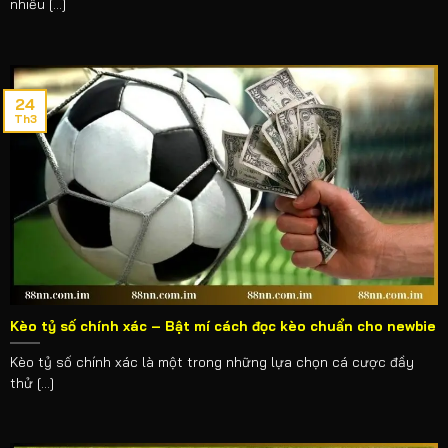
Bóng rổ và các môn thể thao khác
nhiều [...]
Không chỉ có bóng đá, sảnh thể thao 88NN còn cung cấp
kèo cược cho nhiều môn thể thao khác như bóng rổ,
tennis, quần vợt hoặc đua xe. Các giải đấu NBA, ATP,
24
Wimbledon đều có mặt trên nền tảng của 88NN, mang
Th3
đến cho hội viên cơ hội đặt cược vào các trận đấu hấp
dẫn, với tỷ lệ cược đa dạng và tính linh hoạt cao.
Các nhà phát hành thể thao 88NN
Một điểm nổi bật tại nhà cái là nền tảng hỗ trợ các nhà
cái thể thao nổi tiếng, mang lại cho người chơi nhiều lựa
chọn cùng cơ hội cá cược. Dưới đây là các đơn vị phát
hành thể thao 88NN nổi bật mà anh em có thể tham gia
Kèo tỷ số chính xác – Bật mí cách đọc kèo chuẩn cho newbie
đặt cược
Kèo tỷ số chính xác là một trong những lựa chọn cá cược đầy
thử [...]
SABA Thể Thao: Cung cấp các giải đấu bóng đá, bóng rổ,
tennis cùng nhiều môn thể thao khác với tỷ lệ cược hợp
lý và cập nhật liên tục.