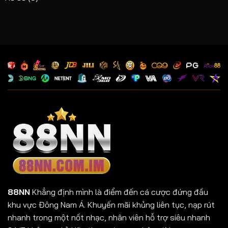
Giao diện dễ sử dụng: Với giao diện đơn giản và thân
thiện, việc tham gia đặt cược trở nên dễ dàng hơn bao
giờ hết.
Nhiều lựa chọn kèo cược: 88NN cung cấp đa dạng các
loại kèo cược cho từng môn thể thao, giúp bạn có nhiều
sự lựa chọn.
Cập nhật tỷ lệ cược nhanh chóng: Các tỷ lệ cược được
cập nhật liên tục, giúp bạn không bỏ lỡ cơ hội cược
thưởng hấp dẫn.
Thể thao 88NN mang đến cho anh em một nền tảng chất
lượng với nhiều lựa chọn, bao gồm các giải đấu nổi tiếng
trên thế giới. Với các nhà cái uy tín và đa dạng các môn
thể thao, nơi đây chắc chắn sẽ mang lại cho anh em
những trải nghiệm tuyệt vời. Hãy đăng ký ngay và bắt
88NN
Khẳng định mình là điểm đến cá cược đứng đầu
đầu tham gia cá cược thể thao tại nhà cái để tận hưởng
khu vực Đông Nam Á. Khuyến mãi khủng liên tục, nạp rút
những cơ hội thắng lớn!
nhanh trong một nốt nhạc, nhân viên hỗ trợ siêu nhanh