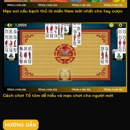
Mẹo soi cầu bạch thủ lô miền Nam mới nhất cho tay cược
Cách chơi Tổ tôm dễ hiểu và mẹo chơi cho người mới
HƯỚNG DẪN