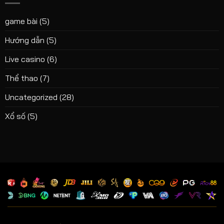
game bài
(5)
Hướng dẫn
(5)
Live casino
(6)
Thể thao
(7)
Uncategorized
(28)
Xổ số
(5)