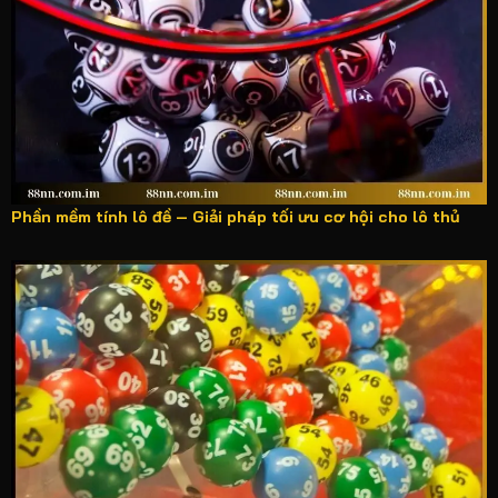
Phần mềm tính lô đề – Giải pháp tối ưu cơ hội cho lô thủ