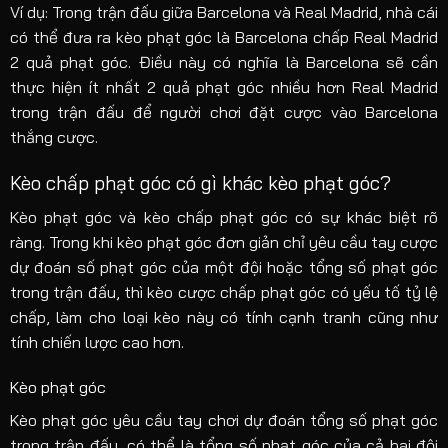
Ví dụ: Trong trận đấu giữa Barcelona và Real Madrid, nhà cái
có thể đưa ra kèo phạt góc là Barcelona chấp Real Madrid
2 quả phạt góc. Điều này có nghĩa là Barcelona sẽ cần
thực hiện ít nhất 2 quả phạt góc nhiều hơn Real Madrid
trong trận đấu để người chơi đặt cược vào Barcelona
thắng cược.
Kèo chấp phạt góc có gì khác kèo phạt góc?
Kèo phạt góc và kèo chấp phạt góc có sự khác biệt rõ
ràng. Trong khi kèo phạt góc đơn giản chỉ yêu cầu tay cược
dự đoán số phạt góc của một đội hoặc tổng số phạt góc
trong trận đấu, thì kèo cược chấp phạt góc có yếu tố tỷ lệ
chấp, làm cho loại kèo này có tính cạnh tranh cũng như
tính chiến lược cao hơn.
Kèo phạt góc
Kèo phạt góc yêu cầu tay chơi dự đoán tổng số phạt góc
trong trận đấu, có thể là tổng số phạt góc của cả hai đội