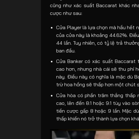
cũng như xác suất Baccarat khác nha
cược như sau:
Cửa Player là lựa chọn mà hầu hết n
của cửa này là khoảng 44.62%. Điều 
44 lần. Tuy nhiên, có tỷ lệ trả thưởn
ban đầu.
Cửa Banker có xác suất Baccarat 
cao hơn, nhưng nhà cái sẽ thu phí 
này. Điều này có nghĩa là mặc dù Ba
trừ hoa hồng sẽ thấp hơn một chút so
Cửa hòa có phần trăm thắng thấp n
cao, lên đến 8:1 hoặc 9:1 tùy vào s
tiền cược gấp 8 hoặc 9 lần. Mặc d
thấp khiến nó trở thành lựa chọn kh