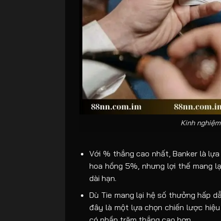
Kinh nghiệm 
Với % thắng cao nhất, Banker là lựa
hoa hồng 5%, nhưng lợi thế mang lại
dài hạn.
Dù Tie mang lại hệ số thưởng hấp dẫ
đây là một lựa chọn chiến lược hiệu
có phần trăm thắng cao hơn.