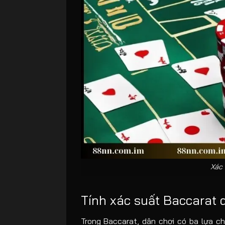
Xác 
Tính xác suất Baccarat 
Trong Baccarat, dân chơi có ba lựa c