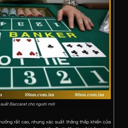
 suất Baccarat cho người mới
thưởng rất cao, nhưng xác suất thắng thấp khiến cửa