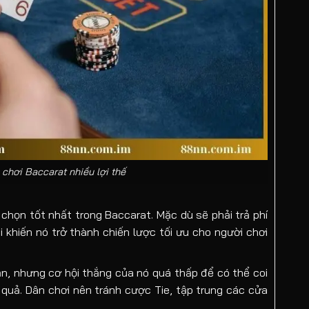
chơi Baccarat nhiều lợi thế
 chọn tốt nhất trong Baccarat. Mặc dù sẽ phải trả phí
 khiến nó trở thành chiến lược tối ưu cho người chơi
n, nhưng cơ hội thắng của nó quá thấp để có thể coi
 quả. Dân chơi nên tránh cược Tie, tập trung các cửa