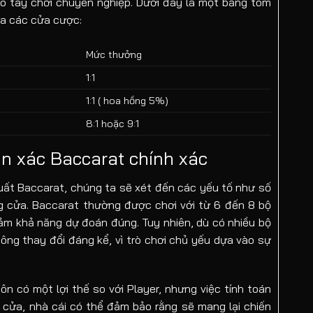
ho tay chơi chuyên nghiệp. Dưới đây là một bảng tóm
ủa các cửa cược:
Mức thưởng
1:1
1:1 ( hoa hồng 5%)
8:1 hoặc 9:1
n xác Baccarat chính xác
suất Baccarat, chúng ta sẽ xét đến các yếu tố như số
g cửa. Baccarat thường được chơi với từ 6 đến 8 bộ
giảm khả năng dự đoán đúng. Tuy nhiên, dù có nhiều bộ
hông thay đổi đáng kể, vì trò chơi chủ yếu dựa vào sự
uôn có một lợi thế so với Player, nhưng việc tính toán
 cửa, nhà cái có thể đảm bảo rằng sẽ mang lại chiến