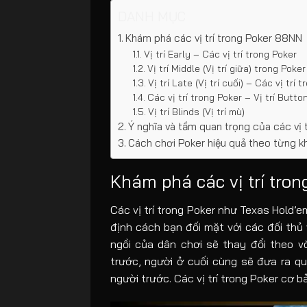
DANH MỤC
Khám phá các vị trí trong Poker 88NN
Vị trí Early – Các vị trí trong Poker
Vị trí Middle (Vị trí giữa) trong Poker
Vị trí Late (Vị trí cuối) – Các vị trí 
Các vị trí trong Poker – Vị trí Button 
Vị trí Blinds (Vị trí mù)
Ý nghĩa và tầm quan trọng của các vị t
Cách chơi Poker hiệu quả theo từng k
Khám phá các vị trí tro
Các vị trí trong Poker như Texas Hold
định cách bạn đối mặt với các đối thủ
ngồi của dân chơi sẽ thay đổi theo v
trước, người ở cuối cùng sẽ đưa ra q
người trước. Các vị trí trong Poker cơ 