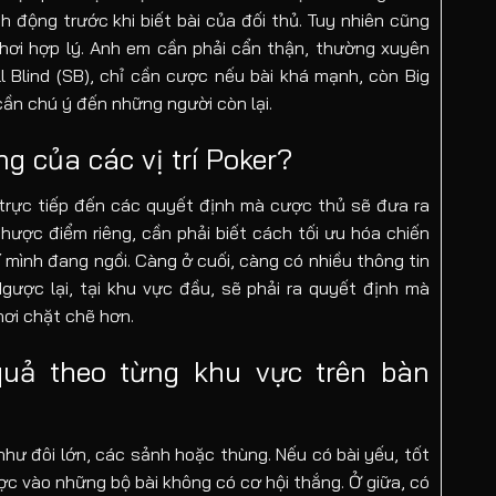
 động trước khi biết bài của đối thủ. Tuy nhiên cũng
chơi hợp lý. Anh em cần phải cẩn thận, thường xuyên
ll Blind (SB), chỉ cần cược nếu bài khá mạnh, còn Big
cần chú ý đến những người còn lại.
g của các vị trí Poker?
trực tiếp đến các quyết định mà cược thủ sẽ đưa ra
nhược điểm riêng, cần phải biết cách tối ưu hóa chiến
í mình đang ngồi. Càng ở cuối, càng có nhiều thông tin
gược lại, tại khu vực đầu, sẽ phải ra quyết định mà
hơi chặt chẽ hơn.
quả theo từng khu vực trên bàn
hư đôi lớn, các sảnh hoặc thùng. Nếu có bài yếu, tốt
ược vào những bộ bài không có cơ hội thắng. Ở giữa, có