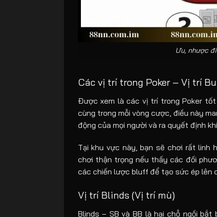
Ưu, nhược đi
Các vị trí trong Poker – Vị trí Bu
Được xem là các vị trí trong Poker tố
cùng trong mỗi vòng cược, điều này man
động của mọi người và ra quyết định khi
Tại khu vực này, bạn sẽ chơi rất linh
chơi thận trọng nếu thấy các đối phư
các chiến lược bluff để tạo sức ép lên 
Vị trí Blinds (Vị trí mù)
Blinds – SB và BB là hai chỗ ngồi bắt