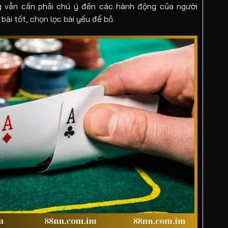
g vẫn cần phải chú ý đến các hành động của người
ài tốt, chọn lọc bài yếu để bỏ.