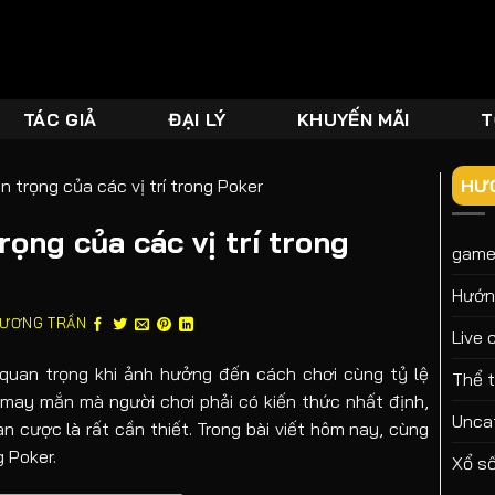
TÁC GIẢ
ĐẠI LÝ
KHUYẾN MÃI
T
 trọng của các vị trí trong Poker
HƯ
rọng của các vị trí trong
game
Hướn
RƯƠNG TRẦN
Live 
quan trọng khi ảnh hưởng đến cách chơi cùng tỷ lệ
Thể 
may mắn mà người chơi phải có kiến thức nhất định,
Unca
àn cược là rất cần thiết. Trong bài viết hôm nay, cùng
g Poker.
Xổ s