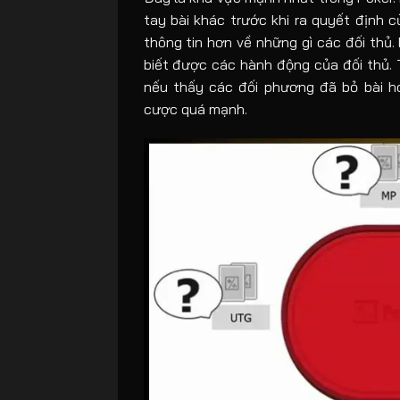
tay bài khác trước khi ra quyết định củ
thông tin hơn về những gì các đối thủ. 
biết được các hành động của đối thủ. 
nếu thấy các đối phương đã bỏ bài ho
cược quá mạnh.