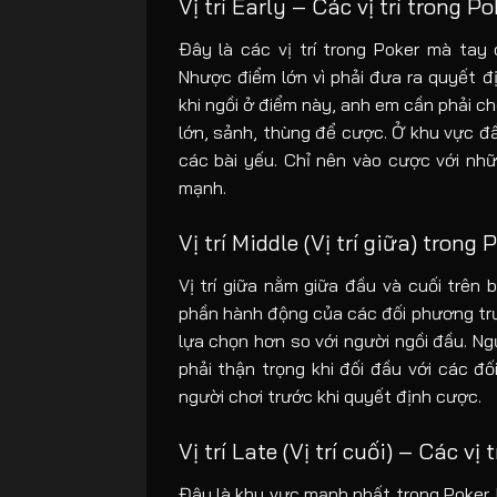
Vị trí Early – Các vị trí trong Po
Đây là các vị trí trong Poker mà tay
Nhược điểm lớn vì phải đưa ra quyết đ
khi ngồi ở điểm này, anh em cần phải ch
lớn, sảnh, thùng để cược. Ở khu vực đầ
các bài yếu. Chỉ nên vào cược với nhữ
mạnh.
Vị trí Middle (Vị trí giữa) trong 
Vị trí giữa nằm giữa đầu và cuối trên
phần hành động của các đối phương trước
lựa chọn hơn so với người ngồi đầu. N
phải thận trọng khi đối đầu với các đ
người chơi trước khi quyết định cược.
Vị trí Late (Vị trí cuối) – Các vị 
Đây là khu vực mạnh nhất trong Poker.