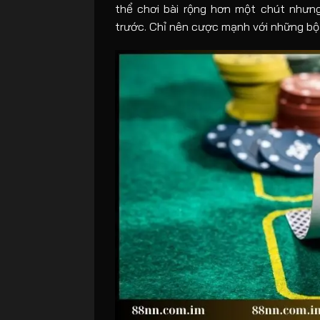
thể chơi bài rộng hơn một chút nhưn
trước. Chỉ nên cược mạnh với những bộ b