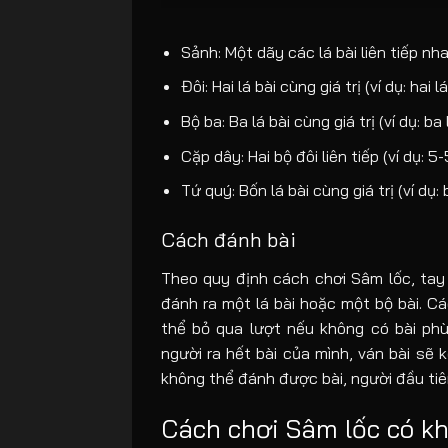
Sảnh: Một dãy các lá bài liên tiếp nh
Đôi: Hai lá bài cùng giá trị (ví dụ: hai lá
Bộ ba: Ba lá bài cùng giá trị (ví dụ: ba 
Cặp dây: Hai bộ đôi liên tiếp (ví dụ: 5-
Tứ quý: Bốn lá bài cùng giá trị (ví dụ: 
Cách đánh bài
Theo quy định cách chơi Sâm lốc, tay 
đánh ra một lá bài hoặc một bộ bài. Cá
thể bỏ qua lượt nếu không có bài phù 
người ra hết bài của mình, ván bài sẽ 
không thể đánh được bài, người đầu tiên
Cách chơi Sâm lốc có k