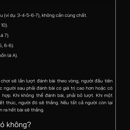
au (ví dụ: 3-4-5-6-7), không cần cùng chất.
 10).
lá 7).
5, 6-6).
bốn lá A).
chơi sẽ lần lượt đánh bài theo vòng, người đầu tiên
c người sau phải đánh bài có giá trị cao hơn hoặc có
hợp. Khi không thể đánh bài, phải bỏ lượt. Khi một
kết thúc, người đó sẽ thắng. Nếu tất cả người còn lại
 ra hết bài sẽ thắng.
hó không?