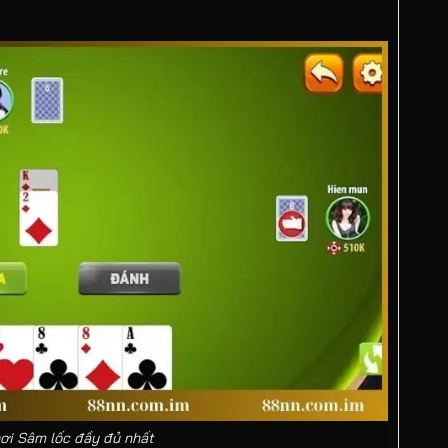
ơi Sâm lốc đầy đủ nhất