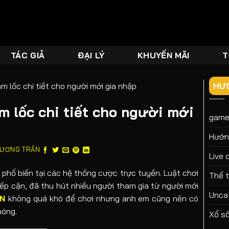
TÁC GIẢ
ĐẠI LÝ
KHUYẾN MÃI
T
m lốc chi tiết cho người mới gia nhập
HƯ
m lốc chi tiết cho người mới
game
Hướn
RƯƠNG TRẦN
Live 
 phổ biến tại các hệ thống cược trực tuyến. Luật chơi
Thể 
iếp cận, đã thu hút nhiều người tham gia từ người mới
Unca
N
không quá khó để chơi nhưng anh em cũng nên có
hóng.
Xổ s