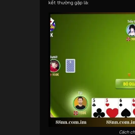
kết thường gặp là:
Cách ch