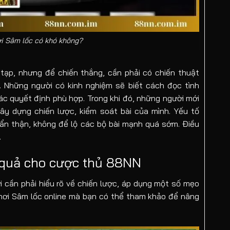
i Sâm lốc có khó không?
tạp, nhưng để chiến thắng, cần phải có chiến thuật
i. Những người có kinh nghiệm sẽ biết cách đọc tình
ác quyết định phù hợp. Trong khi đó, những người mới
ây dựng chiến lược, kiểm soát bài của mình. Yếu tố
 cẩn thận, không để lộ các bộ bài mạnh quá sớm. Điều
.
 quả cho cược thủ 88NN
i cần phải hiểu rõ về chiến lược, áp dụng một số mẹo
hơi Sâm lốc online mà bạn có thể tham khảo để nâng